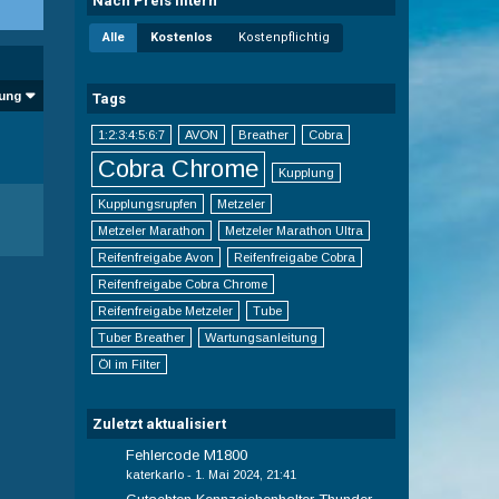
Nach Preis filtern
Alle
Kostenlos
Kostenpflichtig
ung
Tags
1:2:3:4:5:6:7
AVON
Breather
Cobra
Cobra Chrome
Kupplung
Kupplungsrupfen
Metzeler
Metzeler Marathon
Metzeler Marathon Ultra
Reifenfreigabe Avon
Reifenfreigabe Cobra
Reifenfreigabe Cobra Chrome
Reifenfreigabe Metzeler
Tube
Tuber Breather
Wartungsanleitung
Öl im Filter
Zuletzt aktualisiert
Fehlercode M1800
katerkarlo
-
1. Mai 2024, 21:41