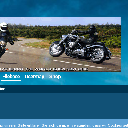
Filebase
Usermap
Shop
ien
g unserer Seite erklären Sie sich damit einverstanden, dass wir Cookies set