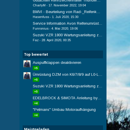
Gutachten Kennzeichenhalter Thunderbike
CharlyM
-
17. November 2022, 19:04
BMVI - Beurteilung von Rad-_Reifenkombinationen an Kr
Hasenfuss
-
1. Juli 2020, 15:30
Service Information Avon Reifenumrüstung: VA 130er R
Funronius
-
4. Mai 2020, 19:06
Suzuki VZR 1800 Wartungsanleitung zum Download
Faz
-
28. April 2020, 00:35
Top bewertet
Auspuffklappen deaktivieren
+5
Ümrüstung DZM von K6/7/8/9 auf L0-L16
+5
Suzuki VZR 1800 Wartungsanleitung zum Download
+5
EDELBROCK & SIMOTA Anleitung by Brando
+4
"Petmans" Umbau Motoraufhängung
+4
Meistgeladen