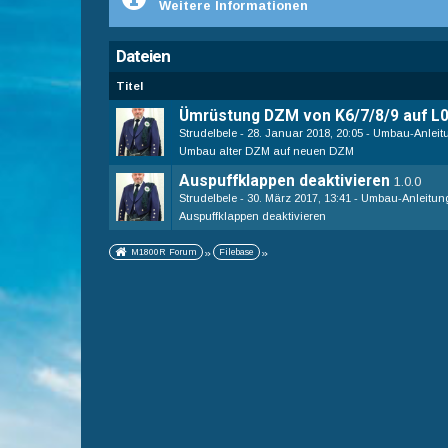
Weitere Informationen
Dateien
Titel
Ümrüstung DZM von K6/7/8/9 auf L
Strudelbele
28. Januar 2018, 20:05
Umbau-Anleit
Umbau alter DZM auf neuen DZM
Auspuffklappen deaktivieren
1.0.0
Strudelbele
30. März 2017, 13:41
Umbau-Anleitun
Auspuffklappen deaktivieren
M1800R Forum
»
Filebase
»