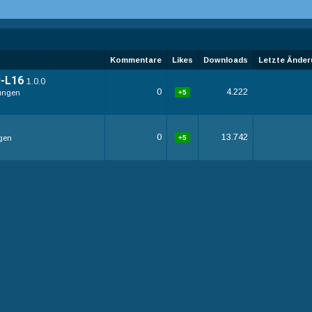
Kommentare
Likes
Downloads
Letzte Änder
0-L16
1.0.0
0
4.222
ungen
+5
0
13.742
gen
+5