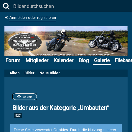
Anmelden oder registrieren
Forum
Mitglieder
Kalender
Blog
Galerie
Filebas
Alben
Bilder
Neue Bilder
Galerie
Bilder aus der Kategorie „Umbauten“
527
Diese Seite verwendet Cookies. Durch die Nutzung unserer