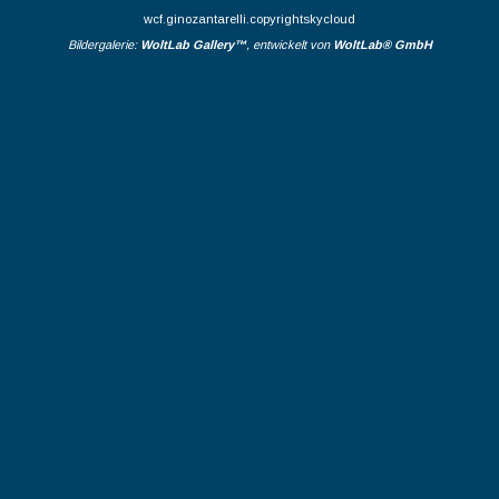
wcf.ginozantarelli.copyrightskycloud
Bildergalerie:
WoltLab Gallery™
, entwickelt von
WoltLab® GmbH