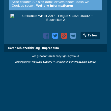
Seite erklären Sie sich damit einverstanden, dass wir
Cookies setzen.
Weitere Informationen
Teilen
Datenschutzerklärung
Impressum
wcf.ginozantarelli.copyrightskycloud
Bildergalerie:
WoltLab Gallery™
, entwickelt von
WoltLab® GmbH