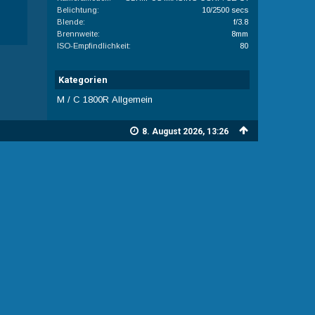
Belichtung
10/2500 secs
Blende
f/3.8
Brennweite
8mm
ISO-Empfindlichkeit
80
Kategorien
M / C 1800R Allgemein
8. August 2026, 13:26