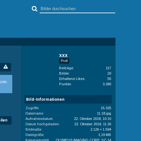
xxx
Profi
Beiträge
117
Bilder
20
Erhaltene Likes
55
zen.
Punkte
3.280
Bild-Informationen
Zugriffe
15.325
Dateiname
11.18.jpg
Aufnahmedatum
22. Oktober 2018, 10:10
ilen
Datum hochgeladen
22. Oktober 2018, 11:26
Bildmaße
2.126 × 1.594
Dateigröße
1,19 MB
Kameramodell
OLYMPUS IMAGING CORP. SZ-14