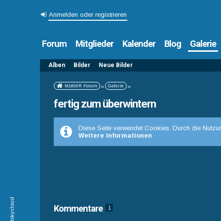
Anmelden oder registrieren
Forum
Mitglieder
Kalender
Blog
Galerie
Alben
Bilder
Neue Bilder
M1800R Forum
»
Galerie
»
fertig zum überwintern
Diese Seite verwendet Cookies. Durch die Nutzun
Weitere Informationen
Kommentare
1