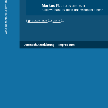
wcf.ginozantarelli.copyrightskycloud
Markus R.
-
1. Juni 2025, 15:11
hallo,wo hast du denn das windschild her?
M1800R Forum
»
Galerie
»
Datenschutzerklärung
Impressum