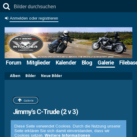
Anmelden oder registrieren
Forum
Mitglieder
Kalender
Blog
Galerie
Filebas
Alben
Bilder
Neue Bilder
Galerie
Jimmy's C-Trude (2 v 3)
Diese Seite verwendet Cookies. Durch die Nutzung unserer
Seite erklären Sie sich damit einverstanden, dass wir
Cookies setzen.
Weitere Informationen