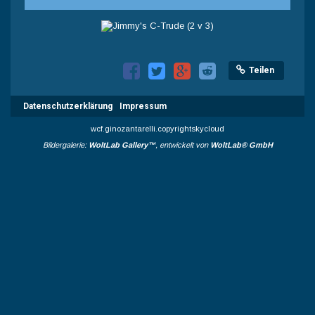
Teilen
Datenschutzerklärung
Impressum
wcf.ginozantarelli.copyrightskycloud
Bildergalerie:
WoltLab Gallery™
, entwickelt von
WoltLab® GmbH