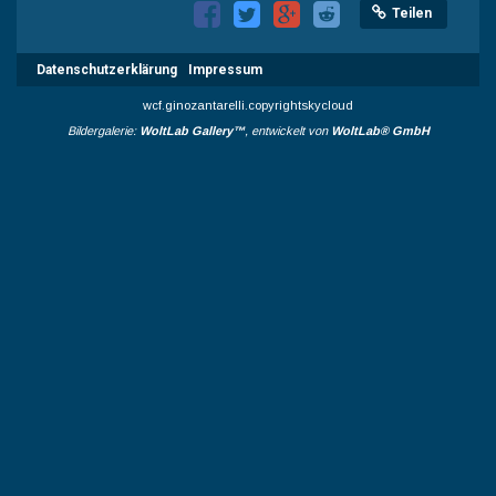
Teilen
Datenschutzerklärung
Impressum
wcf.ginozantarelli.copyrightskycloud
Bildergalerie:
WoltLab Gallery™
, entwickelt von
WoltLab® GmbH