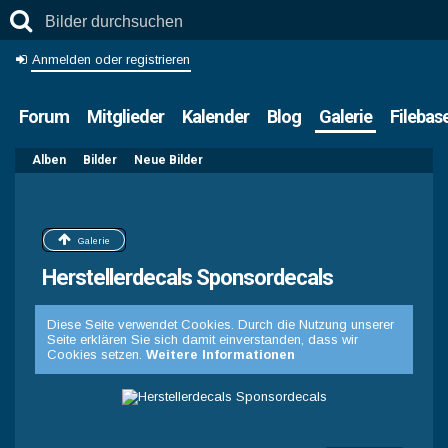
Anmelden oder registrieren
Forum
Mitglieder
Kalender
Blog
Galerie
Filebas
Alben
Bilder
Neue Bilder
Galerie
Herstellerdecals Sponsordecals
Diese Seite verwendet Cookies. Durch die Nutzung unserer
Seite erklären Sie sich damit einverstanden, dass wir
Cookies setzen.
Weitere Informationen