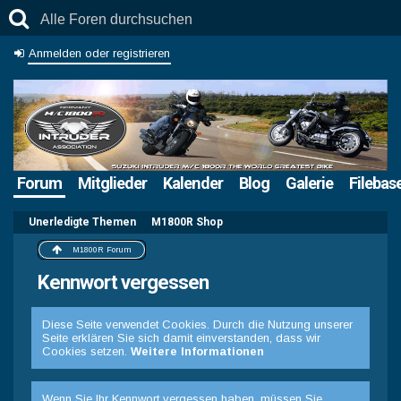
Anmelden oder registrieren
Forum
Mitglieder
Kalender
Blog
Galerie
Filebas
Unerledigte Themen
M1800R Shop
M1800R Forum
Kennwort vergessen
Diese Seite verwendet Cookies. Durch die Nutzung unserer
Seite erklären Sie sich damit einverstanden, dass wir
Cookies setzen.
Weitere Informationen
Wenn Sie Ihr Kennwort vergessen haben, müssen Sie