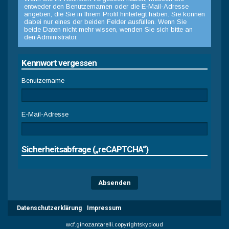
entweder den Benutzernamen oder die E-Mail-Adresse
angeben, die Sie in Ihrem Profil hinterlegt haben. Sie können
dabei nur eines der beiden Felder ausfüllen. Wenn Sie
beide Daten nicht mehr wissen, wenden Sie sich bitte an
den Administrator.
Kennwort vergessen
Benutzername
E-Mail-Adresse
Sicherheitsabfrage („reCAPTCHA“)
Datenschutzerklärung
Impressum
wcf.ginozantarelli.copyrightskycloud