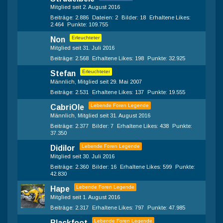
Mitglied seit 2. August 2016
Beiträge
2.886
Dateien
2
Bilder
18
Erhaltene Likes
2.464
Punkte
109.755
Erleuchteter
Non
Mitglied seit 31. Juli 2016
Beiträge
2.568
Erhaltene Likes
198
Punkte
32.925
Erleuchteter
Stefan
Männlich
Mitglied seit 29. Mai 2007
Beiträge
2.531
Erhaltene Likes
137
Punkte
19.555
Lebende Foren Legende
CabriOle
Männlich
Mitglied seit 31. August 2016
Beiträge
2.377
Bilder
7
Erhaltene Likes
438
Punkte
37.350
Lebende Foren Legende
Didilor
Mitglied seit 30. Juli 2016
Beiträge
2.360
Bilder
16
Erhaltene Likes
599
Punkte
42.830
Lebende Foren Legende
Hape
Mitglied seit 1. August 2016
Beiträge
2.317
Erhaltene Likes
797
Punkte
47.985
Lebende Foren Legende
Blackfoot