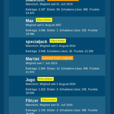
Männlich
Mitglied seit 31. Juli 2016
Beiträge
2.187
Bilder
59
Erhaltene Likes
980
Punkte
53.475
Erleuchteter
Max
Mitglied seit 5. August 2007
Beiträge
2.096
Bilder
1
Erhaltene Likes
159
Punkte
18.990
Erleuchteter
specialjack
Männlich
Mitglied seit 1. August 2016
Beiträge
2.048
Erhaltene Likes
30
Punkte
21.308
Lebende Foren Legende
Martini
Mitglied seit 7. Juli 2019
Beiträge
1.964
Bilder
16
Erhaltene Likes
696
Punkte
41.970
Erleuchteter
Jugo
Männlich
Mitglied seit 1. August 2016
Beiträge
1.923
Bilder
3
Erhaltene Likes
236
Punkte
26.590
Erleuchteter
Flitzer
Männlich
Mitglied seit 31. Juli 2016
Beiträge
1.700
Bilder
3
Erhaltene Likes
389
Punkte
29.835