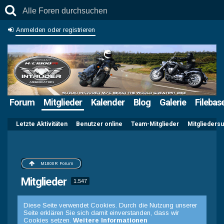
Anmelden oder registrieren
Forum
Mitglieder
Kalender
Blog
Galerie
Filebas
Letzte Aktivitäten
Benutzer online
Team-Mitglieder
Mitglieders
M1800R Forum
Mitglieder
1.547
Diese Seite verwendet Cookies. Durch die Nutzung unserer
Seite erklären Sie sich damit einverstanden, dass wir
Cookies setzen.
Weitere Informationen