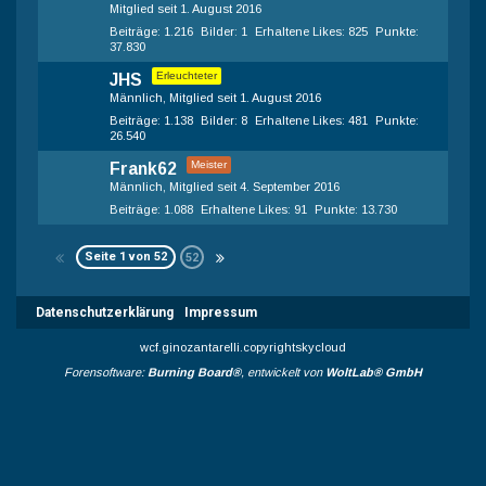
Mitglied seit 1. August 2016
Beiträge
1.216
Bilder
1
Erhaltene Likes
825
Punkte
37.830
Erleuchteter
JHS
Männlich
Mitglied seit 1. August 2016
Beiträge
1.138
Bilder
8
Erhaltene Likes
481
Punkte
26.540
Meister
Frank62
Männlich
Mitglied seit 4. September 2016
Beiträge
1.088
Erhaltene Likes
91
Punkte
13.730
Seite 1 von 52
52
Datenschutzerklärung
Impressum
wcf.ginozantarelli.copyrightskycloud
Forensoftware:
Burning Board®
, entwickelt von
WoltLab® GmbH