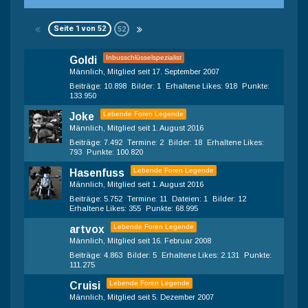
Seite 1 von 52
52
Inbusschlüsselspezialist
Goldi
Männlich
Mitglied seit 17. September 2007
Beiträge
10.898
Bilder
1
Erhaltene Likes
918
Punkte
133.950
Lebende Foren Legende
Joke
Männlich
Mitglied seit 1. August 2016
Beiträge
7.492
Termine
2
Bilder
18
Erhaltene Likes
793
Punkte
100.820
Lebende Foren Legende
Hasenfuss
Männlich
Mitglied seit 1. August 2016
Beiträge
5.752
Termine
11
Dateien
1
Bilder
12
Erhaltene Likes
355
Punkte
68.995
Lebende Foren Legende
artvox
Männlich
Mitglied seit 16. Februar 2008
Beiträge
4.863
Bilder
5
Erhaltene Likes
2.131
Punkte
111.275
Lebende Foren Legende
Cruisi
Männlich
Mitglied seit 5. Dezember 2007