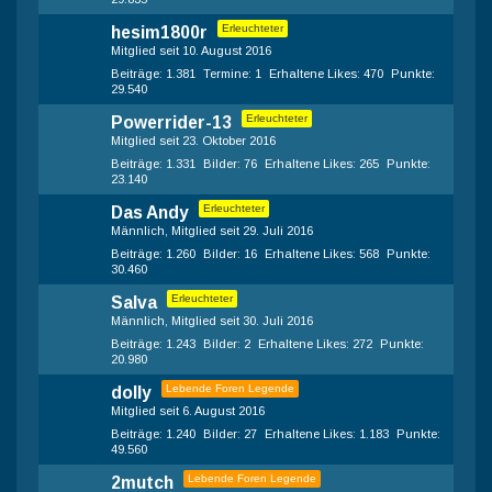
Erleuchteter
hesim1800r
Mitglied seit 10. August 2016
Beiträge
1.381
Termine
1
Erhaltene Likes
470
Punkte
29.540
Erleuchteter
Powerrider-13
Mitglied seit 23. Oktober 2016
Beiträge
1.331
Bilder
76
Erhaltene Likes
265
Punkte
23.140
Erleuchteter
Das Andy
Männlich
Mitglied seit 29. Juli 2016
Beiträge
1.260
Bilder
16
Erhaltene Likes
568
Punkte
30.460
Erleuchteter
Salva
Männlich
Mitglied seit 30. Juli 2016
Beiträge
1.243
Bilder
2
Erhaltene Likes
272
Punkte
20.980
Lebende Foren Legende
dolly
Mitglied seit 6. August 2016
Beiträge
1.240
Bilder
27
Erhaltene Likes
1.183
Punkte
49.560
Lebende Foren Legende
2mutch