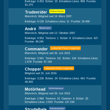
Beiträge
4.253
Bilder
15
Erhaltene Likes
958
Punkte
61.275
Erleuchteter
Trudenrider
Männlich
Mitglied seit 19. März 2007
Beiträge
4.130
Erhaltene Likes
11
Punkte
24.406
Moderator
André
Männlich
Mitglied seit 12. Oktober 2007
Beiträge
4.052
Termine
1
Bilder
8
Erhaltene Likes
427
Punkte
48.245
Lebende Foren Legende
Commander
Männlich
Mitglied seit 30. Juli 2016
Beiträge
3.941
Termine
111
Bilder
100
Erhaltene Likes
1.678
Punkte
97.100
Lebende Foren Legende
Chopper
Mitglied seit 31. Juli 2016
Beiträge
3.226
Bilder
24
Erhaltene Likes
463
Punkte
46.920
Administrator
Motörhead
Männlich
Mitglied seit 30. Juli 2016
Beiträge
2.960
Termine
10
Dateien
4
Bilder
25
Erhaltene Likes
2.503
Punkte
107.230
Administrator
Strudelbele