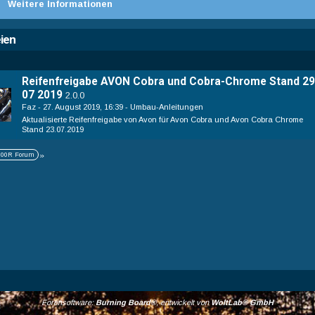
Weitere Informationen
ien
Reifenfreigabe AVON Cobra und Cobra-Chrome Stand 29
07 2019
2.0.0
Faz
27. August 2019, 16:39
Umbau-Anleitungen
Aktualisierte Reifenfreigabe von Avon für Avon Cobra und Avon Cobra Chrome
Stand 23.07.2019
00R Forum
»
Forensoftware:
Burning Board®
, entwickelt von
WoltLab® GmbH