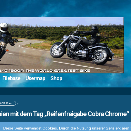
Filebase
Usermap
Shop
00R Forum
»
ien mit dem Tag „Reifenfreigabe Cobra Chrome“
Diese Seite verwendet Cookies. Durch die Nutzung unserer Seite erklären 