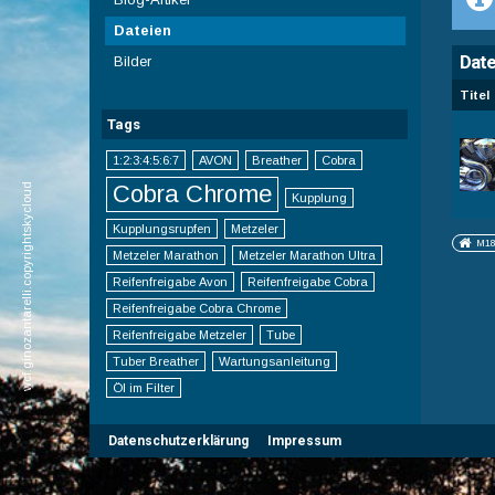
Dateien
Date
Bilder
Titel
Tags
1:2:3:4:5:6:7
AVON
Breather
Cobra
Cobra Chrome
wcf.ginozantarelli.copyrightskycloud
Kupplung
Kupplungsrupfen
Metzeler
M18
Metzeler Marathon
Metzeler Marathon Ultra
Reifenfreigabe Avon
Reifenfreigabe Cobra
Reifenfreigabe Cobra Chrome
Reifenfreigabe Metzeler
Tube
Tuber Breather
Wartungsanleitung
Öl im Filter
Datenschutzerklärung
Impressum