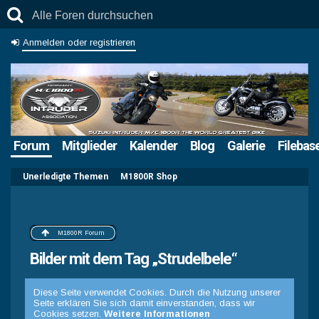
Anmelden oder registrieren
Forum
Mitglieder
Kalender
Blog
Galerie
Filebas
Unerledigte Themen
M1800R Shop
M1800R Forum
Bilder mit dem Tag „Strudelbele“
Diese Seite verwendet Cookies. Durch die Nutzung unserer
Seite erklären Sie sich damit einverstanden, dass wir
Cookies setzen.
Weitere Informationen