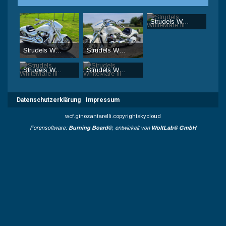
Strudels WhiteMare III
Strudelbele
-
14. April 2024, 1
43.108
0
0
Strudels WhiteMare III
Strudels WhiteMare III
Strudelbele
-
14. April 2024, 11:44
Strudelbele
-
14. April 2024, 11:44
43.003
0
0
43.075
0
0
Strudels WhiteMare III
Strudels WhiteMare III
Strudelbele
-
14. April 2024, 11:44
Strudelbele
-
14. April 2024, 11:44
27.236
0
0
26.868
0
0
Datenschutzerklärung
Impressum
wcf.ginozantarelli.copyrightskycloud
Forensoftware:
Burning Board®
, entwickelt von
WoltLab® GmbH