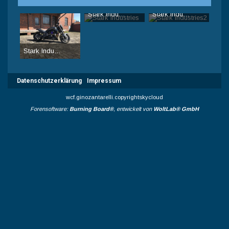
Stark Industries
Stark Industries2
Blackfoot
-
13. März 2017, 16:11
Blackfoot
-
10. August 2016, 
18.156
8
3
13.915
0
2
Stark Industries by Blackfoot
Blackfoot
-
7. April 2018, 16:47
16.471
0
1
Datenschutzerklärung
Impressum
wcf.ginozantarelli.copyrightskycloud
Forensoftware:
Burning Board®
, entwickelt von
WoltLab® GmbH