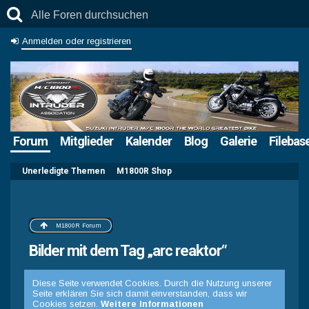
Anmelden oder registrieren
Forum
Mitglieder
Kalender
Blog
Galerie
Filebas
Unerledigte Themen
M1800R Shop
M1800R Forum
Bilder mit dem Tag „arc reaktor“
Diese Seite verwendet Cookies. Durch die Nutzung unserer
Seite erklären Sie sich damit einverstanden, dass wir
Cookies setzen.
Weitere Informationen