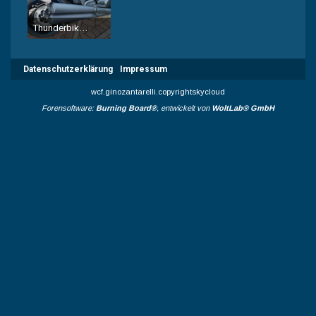
Thunderbike Slash-Comp Black Edition, Keramik-Beschichtet
Troll
-
25. Oktober 2016, 20:34
6.986
2
3
Datenschutzerklärung
Impressum
wcf.ginozantarelli.copyrightskycloud
Forensoftware:
Burning Board®
, entwickelt von
WoltLab® GmbH