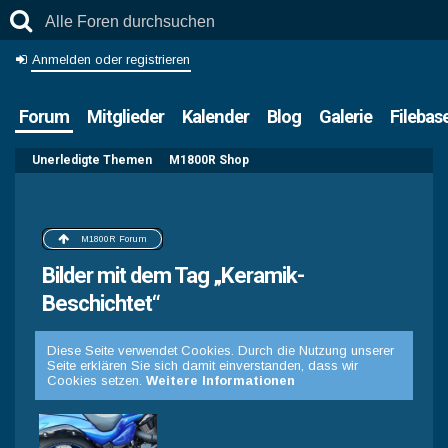
Anmelden oder registrieren
Forum
Mitglieder
Kalender
Blog
Galerie
Filebas
Unerledigte Themen
M1800R Shop
M1800R Forum
Bilder mit dem Tag „Keramik-
Beschichtet“
Diese Seite verwendet Cookies. Durch die Nutzung unserer
Seite erklären Sie sich damit einverstanden, dass wir
Cookies setzen.
Weitere Informationen