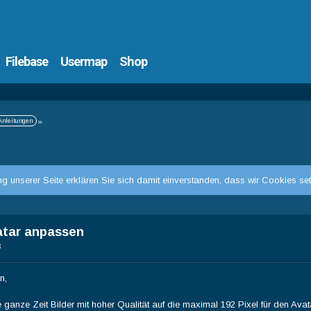
Filebase
Usermap
Shop
Anleitungen
»
g unserer Seite erklären Sie sich damit einverstanden, dass wir Cookies se
vatar anpassen
3
n,
e ganze Zeit Bilder mit hoher Qualität auf die maximal 192 Pixel für den Av