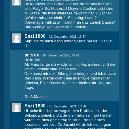
Hallo Artvox und Grüße aus der Nachbarschaft. Mal
eine Frage. Bei Motorrad Meyer in Aachen steht eine
M 1800 R die mein Interesse geweckt hat. 2 Sachen
gefallen mir aber nicht. 1. Sturzbügel und 2.
Vorverlegte Fußrasten. Kann man das zurück bauen?
Und wenn ja was würde das kosten?
Suzi 1800
-
25. Dezember 2021, 15:37
Supi Melde mich dann anfang März bei dir . Danke
dir .
artvox
-
25. Dezember 2021, 14:41
Hallo Veli,
Ab März fange ich wieder an mit Reparaturen und die
ersten Termine sind schon fest.
Du kannst mir dein Bike gerne bringen und ich mache
das dann. Werde dich dann irgendwie dazwischen
drücken, Bike müsste dann hier bleiben.für ein paar
Tage.
Gruß Markus
Suzi 1800
-
25. Dezember 2021, 13:58
Hi, schreibe dich an wegen dem Problem mit der
Sekundärgetriebe. Da du die Trude sehr gut kennst
würde ich dich gerne fragen ob du das für mich
reparieren würdest. Zu Suzuki würde ich nur ungern