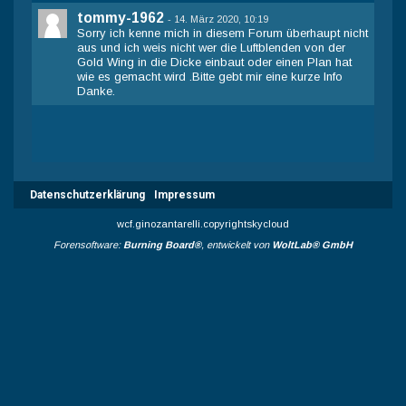
tommy-1962
-
14. März 2020, 10:19
Sorry ich kenne mich in diesem Forum überhaupt nicht
aus und ich weis nicht wer die Luftblenden von der
Gold Wing in die Dicke einbaut oder einen Plan hat
wie es gemacht wird .Bitte gebt mir eine kurze Info
Danke.
Datenschutzerklärung
Impressum
wcf.ginozantarelli.copyrightskycloud
Forensoftware:
Burning Board®
, entwickelt von
WoltLab® GmbH