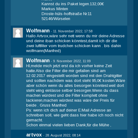
Kannst du ins Paket legen.132,00€
Markus Minten
Droste-hüls-hoffstraße Nr.11
52146/Würselen
Wolfmann
-
11. November 2022, 17:58
Hallo Artvox,wäre sehr nett wenn du mir deine Adresse
und deine iban schicken könntest,damit ich dir die
zwei luftfilter vom trudchen schicken kann . bis dahin
wolfmann(Manfred)
Wolfmann
-
9. November 2022, 11:09
HI,melde mich jetzt erst da ich vorher keine Zeit
hatte.Also die Filter die mir gefallen sind am
12.02.2017 eingestellt worden sind mit den Drahtgitter
und sollten nachdem was dort steht 95,0€ kosten.Wäre
aber schön wenn du alles besorgen könntest.weil dort
steht wing einlässe selber besorgen.Wenn du dass
machen würdest und die Filter komplett ohne
lackieren,machen würdest was wäre der Preis für
beide . Gruss Manfred
Ps: wenn ich dich auf deiner E.Mail Adresse an
schreiben soll, wie geht dass hier habe ich noch nicht
gemacht.
Schon einmal vielen lieben Dank,für die Mühe ,
artvox
-
28. August 2022, 08:14