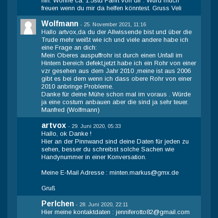
hin. Wohne ca. 1.5std Fahrt von dir . Würd much
freuen wenn du mir da helfen könntest. Gruss Veli
Wolfmann
-
25. November 2021, 11:16
Hallo artvox,da du der Allwissende bist und über die
Trude mehr weißt wie ich und viele andere habe ich
eine Frage an dich:
Mein Oberes auspuffrohr ist durch einen Unfall im
Hintern bereich defekt,jetzt habe ich ein Rohr von einer
vzr gesehen aus dem Jahr 2010 ,meine ist aus 2006
gibt es bei dem wenn ich dass obere Rohr von einer
2010 anbringe Probleme.
Danke für deine Mühe schon mal im voraus . Würde
ja eine costum anbauen aber die sind ja sehr teuer.
Manfred (Wolfmann)
artvox
-
29. Juni 2020, 05:33
Hallo, ok Danke !
Hier an der Pinnwand sind deine Daten für jeden zu
sehen, besser du schreibst solche Sachen wie
Handynummer in einer Konversation.
Meine E-Mail Adresse :
minten.markus@gmx.de
Gruß
Perlchen
-
28. Juni 2020, 22:11
Hier meine kontaktdaten :
jenniferotto82@gmail.com