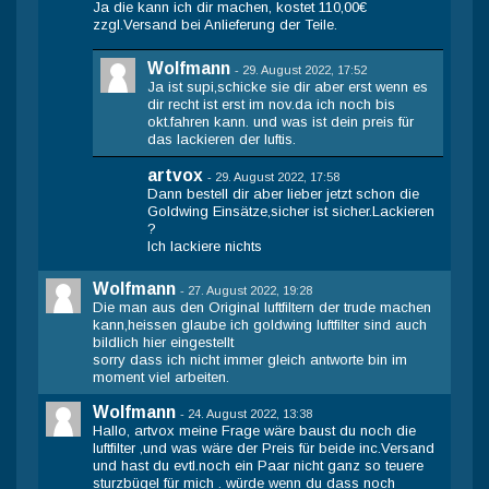
Ja die kann ich dir machen, kostet 110,00€
zzgl.Versand bei Anlieferung der Teile.
Wolfmann
-
29. August 2022, 17:52
Ja ist supi,schicke sie dir aber erst wenn es
dir recht ist erst im nov.da ich noch bis
okt.fahren kann. und was ist dein preis für
das lackieren der luftis.
artvox
-
29. August 2022, 17:58
Dann bestell dir aber lieber jetzt schon die
Goldwing Einsätze,sicher ist sicher.Lackieren
?
Ich lackiere nichts
Wolfmann
-
27. August 2022, 19:28
Die man aus den Original luftfiltern der trude machen
kann,heissen glaube ich goldwing luftfilter sind auch
bildlich hier eingestellt
sorry dass ich nicht immer gleich antworte bin im
moment viel arbeiten.
Wolfmann
-
24. August 2022, 13:38
Hallo, artvox meine Frage wäre baust du noch die
luftfilter ,und was wäre der Preis für beide inc.Versand
und hast du evtl.noch ein Paar nicht ganz so teuere
sturzbügel für mich . würde wenn du dass noch