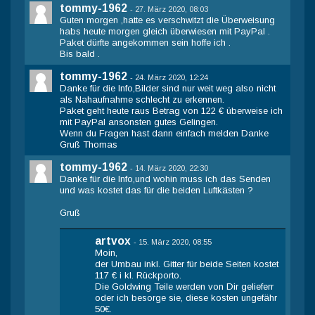
tommy-1962
-
27. März 2020, 08:03
Guten morgen ,hatte es verschwitzt die Überweisung
habs heute morgen gleich überwiesen mit PayPal .
Paket dürfte angekommen sein hoffe ich .
Bis bald .
tommy-1962
-
24. März 2020, 12:24
Danke für die Info,Bilder sind nur weit weg also nicht
als Nahaufnahme schlecht zu erkennen.
Paket geht heute raus Betrag von 122 € überweise ich
mit PayPal ansonsten gutes Gelingen.
Wenn du Fragen hast dann einfach melden Danke
Gruß Thomas
tommy-1962
-
14. März 2020, 22:30
Danke für die Info,und wohin muss ich das Senden
und was kostet das für die beiden Luftkästen ?
Gruß
artvox
-
15. März 2020, 08:55
Moin,
der Umbau inkl. Gitter für beide Seiten kostet
117 € i kl. Rückporto.
Die Goldwing Teile werden von Dir gelieferr
oder ich besorge sie, diese kosten ungefähr
50€.