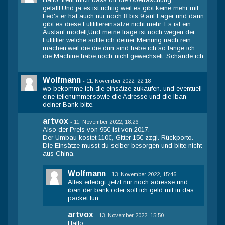
gefällt.Und ja es ist richtig weil es gibt keine mehr mit
Led's er hat auch nur noch 8 bis 9 auf Lager und dann
gibt es diese Luftfiltereinsätze nicht mehr. Es ist ein
Auslauf modell,Und meine frage ist noch wegen der
Luftfilter welche sollte ich deiner Meinung nach rein
machen,weil die die drin sind habe ich so lange ich
die Machine habe noch nicht gewechselt. Schande ich
.
Wolfmann
-
11. November 2022, 22:18
wo bekomme ich die einsätze zukaufen. und eventuell
eine teilenummer,sowie die Adresse und die iban
deiner Bank bitte.
artvox
-
11. November 2022, 18:26
Also der Preis von 95€ ist von 2017.
Der Umbau kostet 110€, Gitter 15€ zzgl. Rückporto.
Die Einsätze musst du selber besorgen und bitte nicht
aus China.
Wolfmann
-
13. November 2022, 15:46
Alles erledigt ,jetzt nur noch adresse und
iban der bank.oder soll ich geld mit in das
packet tun.
artvox
-
13. November 2022, 15:50
Hallo,