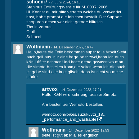
schoeni7
-
7. Juni 2024, 16:13
Stahlbus Entlüftungsventile für M1800R. 2006
Hi. Kannst du mir bitte verraten welche du verwendet
hast, habe prompt die falschen bestellt. Der Support
shop von denen war nicht gerade hilfreich.
Thx in voraus
Gruß
Schoeni
Wolfmann
-
14. Dezember 2022, 16:47
Hallo,heute die Teile bekommen,super tolle Arbeit.Sieht
auch geil aus ,nur eine frage oder zwei,kann ich auch
k&n luftfiter nehmen.Und hätte gerne gewusst wo man
die simota bestellen kann,die seiten wenn ich die such
eingebe sind alle in englisch. dass ist nicht so meine
stärke.
artvox
-
14. Dezember 2022, 17:21
Hallo, K&N wird sehr eng, besser Simota.
Am besten bei Wemoto bestellen.
wemoto.com/bikes/suzuki/vzr_18…
_performance_and_washable
Wolfmann
-
14. Dezember 2022, 19:53
seite ist gut aber alles englisch