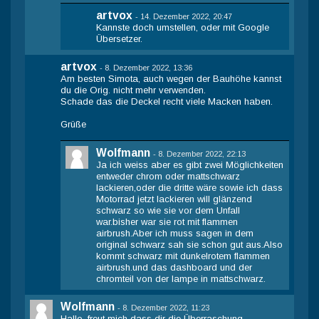
artvox
-
14. Dezember 2022, 20:47
Kannste doch umstellen, oder mit Google
Übersetzer.
artvox
-
8. Dezember 2022, 13:36
Am besten Simota, auch wegen der Bauhöhe kannst
du die Orig. nicht mehr verwenden.
Schade das die Deckel recht viele Macken haben.
Grüße
Wolfmann
-
8. Dezember 2022, 22:13
Ja ich weiss aber es gibt zwei Möglichkeiten
entweder chrom oder mattschwarz
lackieren,oder die dritte wäre sowie ich dass
Motorrad jetzt lackieren will glänzend
schwarz so wie sie vor dem Unfall
war.bisher war sie rot mit flammen
airbrush.Aber ich muss sagen in dem
original schwarz sah sie schon gut aus.Also
kommt schwarz mit dunkelrotem flammen
airbrush.und das dashboard und der
chromteil von der lampe in mattschwarz.
Wolfmann
-
8. Dezember 2022, 11:23
Hallo, freut mich dass dir die Überraschung