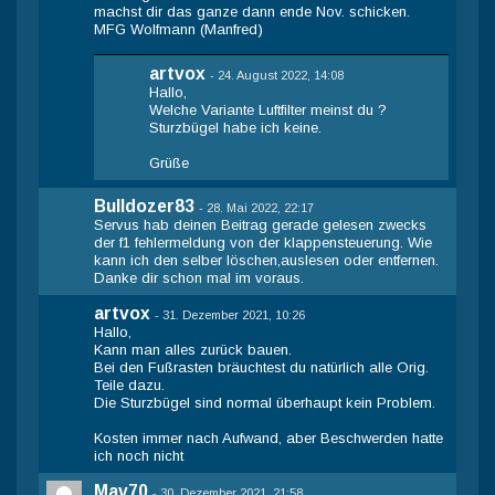
machst dir das ganze dann ende Nov. schicken.
MFG Wolfmann (Manfred)
artvox
-
24. August 2022, 14:08
Hallo,
Welche Variante Luftfilter meinst du ?
Sturzbügel habe ich keine.
Grüße
Bulldozer83
-
28. Mai 2022, 22:17
Servus hab deinen Beitrag gerade gelesen zwecks
der f1 fehlermeldung von der klappensteuerung. Wie
kann ich den selber löschen,auslesen oder entfernen.
Danke dir schon mal im voraus.
artvox
-
31. Dezember 2021, 10:26
Hallo,
Kann man alles zurück bauen.
Bei den Fußrasten bräuchtest du natürlich alle Orig.
Teile dazu.
Die Sturzbügel sind normal überhaupt kein Problem.
Kosten immer nach Aufwand, aber Beschwerden hatte
ich noch nicht
Mav70
-
30. Dezember 2021, 21:58