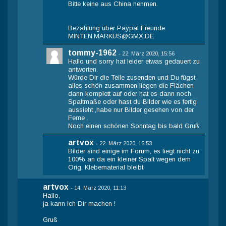
Bitte keine aus China nehmen.
Bezahlung über Paypal Freunde
MINTEN.MARKUS@GMX.DE
tommy-1962
-
22. März 2020, 15:56
Hallo und sorry hat leider etwas gedauert zu
antworten.
Würde Dir die Teile zusenden und Du fügst
alles schön zusammen liegen die Flächen
dann komplett auf oder hat es dann noch
Spaltmaße oder hast du Bilder wie es fertig
aussieht ,habe nur Bilder gesehen von der
Ferne .
Noch einen schönen Sonntag bis bald Gruß
artvox
-
22. März 2020, 16:53
Bilder sind einige im Forum, es liegt nicht zu
100% an da ein kleiner Spalt wegen dem
Orig. Klebematerial bleibt
artvox
-
14. März 2020, 11:13
Hallo,
ja kann ich Dir machen !
Gruß