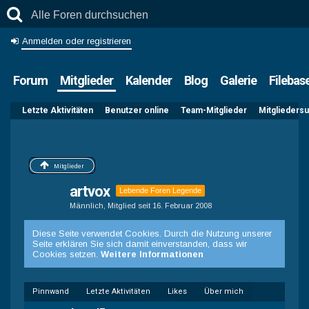
Anmelden oder registrieren
Forum
Mitglieder
Kalender
Blog
Galerie
Filebas
Letzte Aktivitäten
Benutzer online
Team-Mitglieder
Mitglieders
Mitglieder
artvox
Lebende Foren Legende
Männlich
Mitglied seit 16. Februar 2008
Diese Seite verwendet Cookies. Durch die Nutzung unserer
Seite erklären Sie sich damit einverstanden, dass wir
Cookies setzen.
Weitere Informationen
Pinnwand
Letzte Aktivitäten
Likes
Über mich