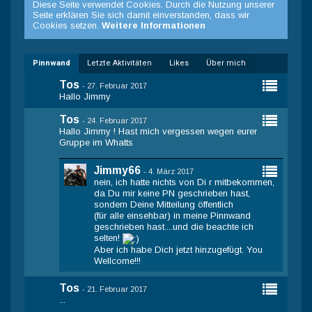
Diese Seite verwendet Cookies. Durch die Nutzung unserer
Seite erklären Sie sich damit einverstanden, dass wir
Cookies setzen.
Weitere Informationen
Pinnwand
Letzte Aktivitäten
Likes
Über mich
Tos
-
27. Februar 2017
Hallo Jimmy
Tos
-
24. Februar 2017
Hallo Jimmy ! Hast mich vergessen wegen eurer
Gruppe im Whatts
Jimmy66
-
4. März 2017
nein, ich hatte nichts von Di r mitbekommen,
da Du mir keine PN geschrieben hast,
sondern Deine Mitteilung öffentlich
(für alle einsehbar) in meine Pinnwand
geschrieben hast....und die beachte ich
selten!
Aber ich habe Dich jetzt hinzugefügt. You
Wellcome!!!
Tos
-
21. Februar 2017
...