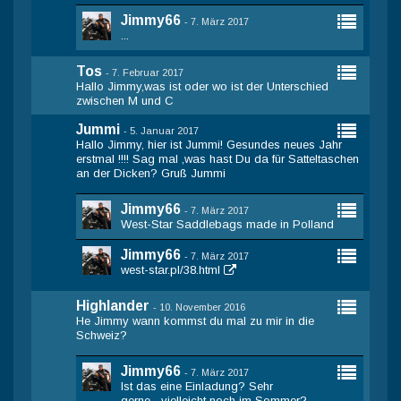
Jimmy66
-
7. März 2017
...
Tos
-
7. Februar 2017
Hallo Jimmy,was ist oder wo ist der Unterschied
zwischen M und C
Jummi
-
5. Januar 2017
Hallo Jimmy, hier ist Jummi! Gesundes neues Jahr
erstmal !!!! Sag mal ,was hast Du da für Satteltaschen
an der Dicken? Gruß Jummi
Jimmy66
-
7. März 2017
West-Star Saddlebags made in Polland
Jimmy66
-
7. März 2017
west-star.pl/38.html
Highlander
-
10. November 2016
He Jimmy wann kommst du mal zu mir in die
Schweiz?
Jimmy66
-
7. März 2017
Ist das eine Einladung? Sehr
gerne....vielleicht noch im Sommer?