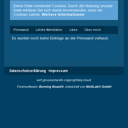
Diese Seite verwendet Cookies. Durch die Nutzung unserer
Seite erklären Sie sich damit einverstanden, dass wir
Cookies setzen.
Weitere Informationen
Pinnwand
Letzte Aktivitäten
Likes
Über mich
Es wurden noch keine Einträge an der Pinnwand verfasst.
Datenschutzerklärung
Impressum
wcf.ginozantarelli.copyrightskycloud
Forensoftware:
Burning Board®
, entwickelt von
WoltLab® GmbH