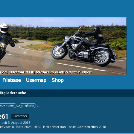
Filebase
Usermap
Shop
itgliedersuche
00R Forum
»
Mitglieder
»
ie61
Türsteher
d seit 3. August 2016
ktivität
8. März 2025, 19:52
, Betrachtet das Forum
Jahrestreffen 2018