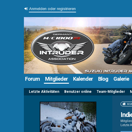
Anmelden oder registrieren
Forum
Mitglieder
Kalender
Blog
Galerie
Letzte Aktivitäten
Benutzer online
Team-Mitglieder
M
M18
Ind
Mitglie
Letzte A