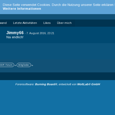
Diese Seite verwendet Cookies. Durch die Nutzung unserer Seite erklären 
Weitere Informationen
wand
Letzte Aktivitäten
Likes
Über mich
Jimmy66
-
7. August 2016, 23:21
Na endlich!
00R Forum
»
Mitglieder
»
Forensoftware:
Burning Board®
, entwickelt von
WoltLab® GmbH