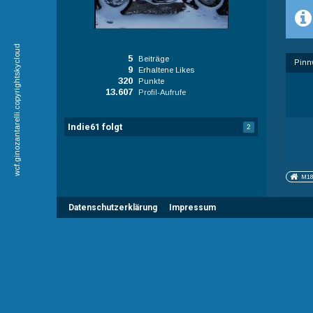
wcf.ginozantarelli.copyrightskycloud
5
Beiträge
Pinn
9
Erhaltene Likes
320
Punkte
13.607
Profil-Aufrufe
Indie61 folgt
2
M18
Datenschutzerklärung
Impressum